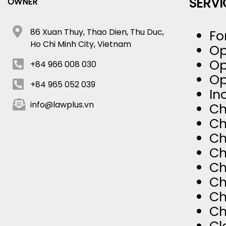
SERVI
OWNER
86 Xuan Thuy, Thao Dien, Thu Duc,
Fo
Ho Chi Minh City, Vietnam
Op
Op
+84 966 008 030
Op
+84 965 052 039
In
info@lawplus.vn
Ch
Ch
Ch
Ch
Ch
Ch
Ch
Ch